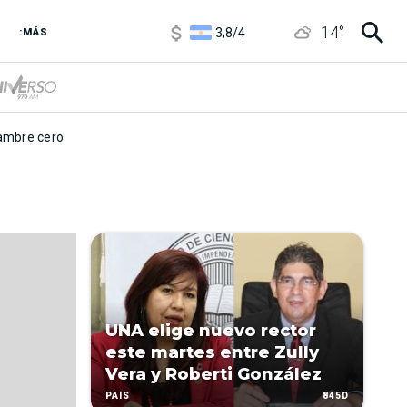
1100
/
1160
14
°
3,8
/
4
:MÁS
6850
/
7200
5900
/
5960
mbre cero
UNA elige nuevo rector
este martes entre Zully
Vera y Roberti González
845D
PAÍS