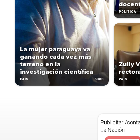
docen
POLÍTICA
La mujer paraguaya va
ganando cada vez más
terreno en la
Zully V
investigación científica
rector
530D
PAÍS
PAÍS
Publicitar /cont
La Nación