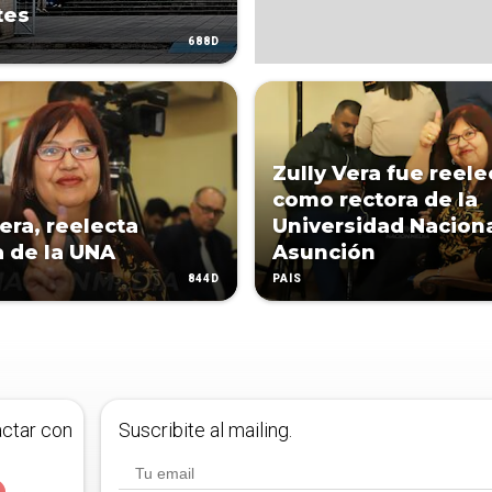
tes
688D
Zully Vera fue reele
como rectora de la
era, reelecta
Universidad Nacion
a de la UNA
Asunción
844D
PAÍS
actar con
Suscribite al mailing.