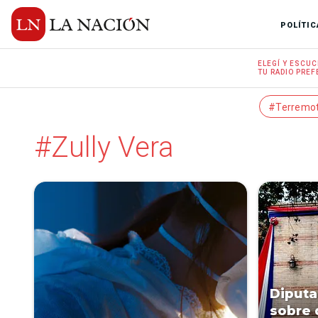
POLÍTIC
ELEGÍ Y
ESCUC
TU RADIO
PREF
#Terremo
#Zully Vera
Diputa
sobre 