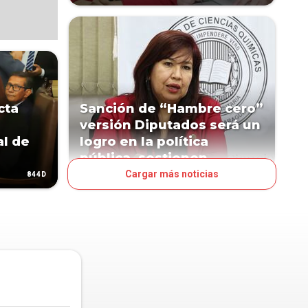
cta
Sanción de “Hambre cero”
versión Diputados será un
al de
logro en la política
pública, sostienen
Cargar más noticias
844D
856D
POLÍTICA