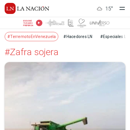
15
°
ESCUCHÁ
TU RADIO
PREFERIDA
#TerremotoEnVenezuela
#Hacedores LN
#Especiales LN
#Zafra sojera