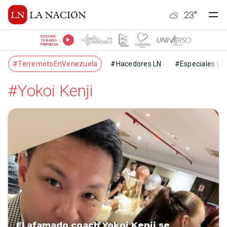
23
°
ESCUCHÁ
TU RADIO
PREFERIDA
#TerremotoEnVenezuela
#Hacedores LN
#Especiales LN
#Yokoi Kenji
El afamado coach Yokoi Kenji se