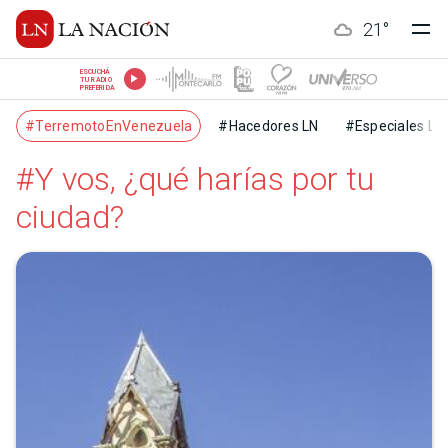
21
°
ESCUCHÁ
TU RADIO
PREFERIDA
#TerremotoEnVenezuela
#Hacedores LN
#Especiales LN
#Y vos, ¿qué harías por tu
ciudad?