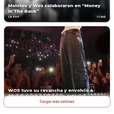
Molotov y Wos colaboraron en “Money
In The Bank”
1196D
LN POP
WOS tuvo su revancha y envolvió a
Paraguay en su “oscuro éxtasis”
Cargar más noticias
1202D
LN POP