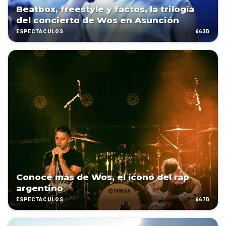
Beatbox, freestyle y factos, la trilogía
del concierto de Wos en Asunción
663D
ESPECTÁCULOS
Conocé más de Wos, el ícono del rap
argentino
667D
ESPECTÁCULOS