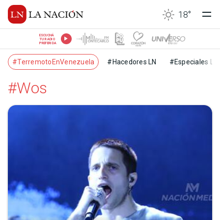
18
°
ESCUCHÁ
TU RADIO
PREFERIDA
#TerremotoEnVenezuela
#Hacedores LN
#Especiales LN
#Wos