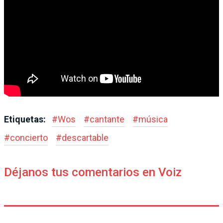
Etiquetas:
#
Wos
#
cantante
#
música
#
concierto
#
descartable
Déjanos tus comentarios en Voiz