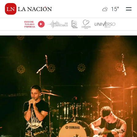
15
°
ESCUCHÁ
TU RADIO
PREFERIDA