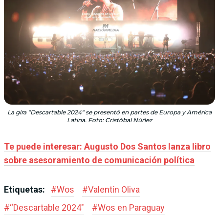
La gira "Descartable 2024" se presentó en partes de Europa y América
Latina. Foto: Cristóbal Núñez
Te puede interesar: Augusto Dos Santos lanza libro
sobre asesoramiento de comunicación política
Etiquetas:
#
Wos
#
Valentín Oliva
#
“Descartable 2024"
#
Wos en Paraguay