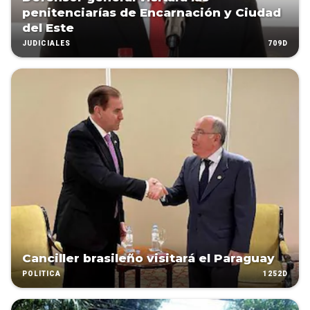
penitenciarías de Encarnación y Ciudad
del Este
709D
JUDICIALES
Canciller brasileño visitará el Paraguay
1252D
POLÍTICA