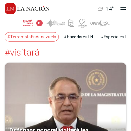
14
°
ESCUCHÁ
TU RADIO
PREFERIDA
#TerremotoEnVenezuela
#Hacedores LN
#Especiales LN
#visitará
Defensor general visitará las