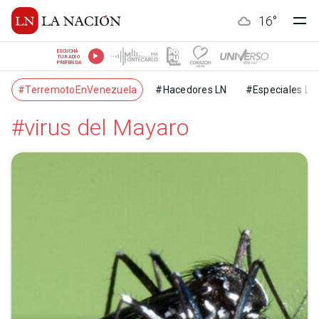
16
°
ESCUCHÁ
TU RADIO
PREFERIDA
#TerremotoEnVenezuela
#Hacedores LN
#Especiales LN
#virus del Mayaro