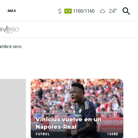
5900
/
5960
24
°
1100
/
1160
:MÁS
3,6
/
3,9
6850
/
7200
5900
/
5960
mbre cero
Vinicius vuelve en un
Nápoles-Real
1038D
FÚTBOL