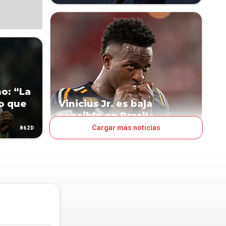
o: “La
lo que
Vinicius Jr. es baja
sensible en Brasil
Cargar más noticias
862D
1072D
FÚTBOL