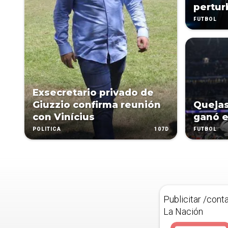
pertur
FÚTBOL
Exsecretario privado de
Giuzzio confirma reunión
Quejas
con Vinícius
ganó e
107D
POLÍTICA
FÚTBOL
Publicitar /cont
La Nación