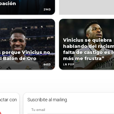
bación
294D
Vinicius se quiebra
hablando del racism
 porque Vinicius no
falta de castigo es 
l Balón de Oro
más me frustra”
645D
LN POP
actar con
Suscribite al mailing.