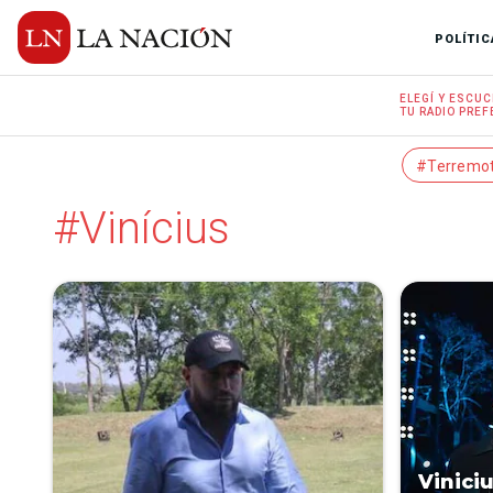
POLÍTIC
ELEGÍ Y
ESCUC
TU RADIO
PREF
#Terremo
#Vinícius
Vinici