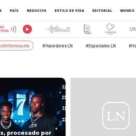
A
PAÍS
NEGOCIOS
ESTILO DE VIDA
EDITORIAL
MUNDO
HÁ
ERIDA
toEnVenezuela
#Hacedores LN
#Especiales LN
#Ha
us, procesado por