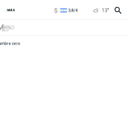
1100
/
1160
3,8
/
4
13
°
:MÁS
6850
/
7200
5900
/
5960
mbre cero