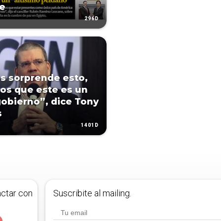
e
296D
s sorprende esto,
s que este es un
obierno”, dice Tony
s
1401D
actar con
Suscribite al mailing.