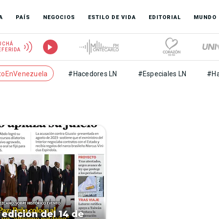
A
PAÍS
NEGOCIOS
ESTILO DE VIDA
EDITORIAL
MUNDO
UCHÁ
FERIDA
toEnVenezuela
#Hacedores LN
#Especiales LN
#Ha
 edición del 14 de