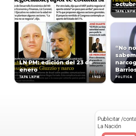
octubr
TAPA LNPM
“No no
sabemo
LN PM: edición del 23 de
narcog
enero
Barrio
195D
TAPA LNPM
POLÍTICA
Publicitar /cont
La Nación