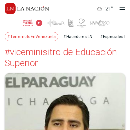
21
°
ESCUCHÁ
TU RADIO
PREFERIDA
#TerremotoEnVenezuela
#Hacedores LN
#Especiales LN
#viceminisitro de Educación
Superior