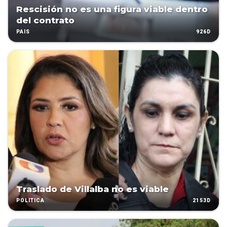
Rescisión no es una figura viable dentro
del contrato
926D
PAÍS
Traslado de Villalba no es viable
2153D
POLÍTICA