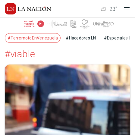
23
°
ESCUCHÁ
TU RADIO
PREFERIDA
#TerremotoEnVenezuela
#Hacedores LN
#Especiales LN
#viable