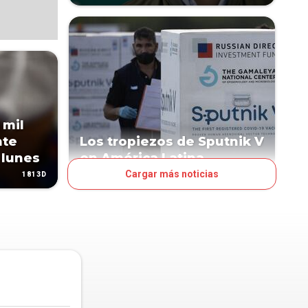
 mil
nte
Los tropiezos de Sputnik V
 lunes
en América Latina
Cargar más noticias
1813D
1825D
TENDENCIAS