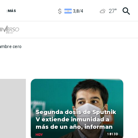
1100
/
1160
27
°
3,8
/
4
:MÁS
6850
/
7200
5900
/
5960
mbre cero
Segunda dosis de Sputnik
V extiende inmunidad a
más de un año, informan
1813D
HOY