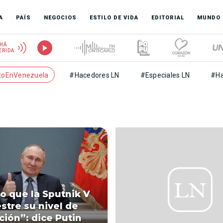
A
PAÍS
NEGOCIOS
ESTILO DE VIDA
EDITORIAL
MUNDO
HÁ
ERIDA
toEnVenezuela
#Hacedores LN
#Especiales LN
#Ha
o que la Sputnik V
tre su nivel de
ción”: dice Putin