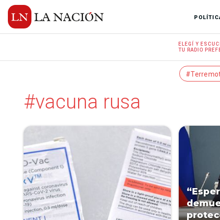
POLÍTIC
ELEGÍ Y
ESCUC
TU RADIO
PREF
#Terremo
#vacuna rusa
“Esper
demues
protec