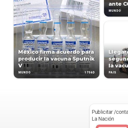
ante C
MUNDO
México firma acuerdo para
Llegar
producir la vacuna Sputnik
segun
V
la vac
1756D
MUNDO
PAÍS
Publicitar /cont
La Nación