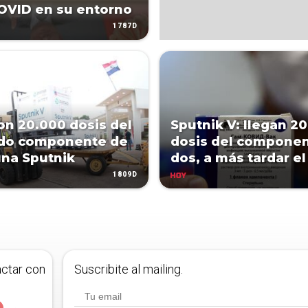
OVID en su entorno
1787D
on 20.000 dosis del
Sputnik V: llegan 20
do componente de
dosis del compone
una Sputnik
dos, a más tardar el
1809D
HOY
actar con
Suscribite al mailing.