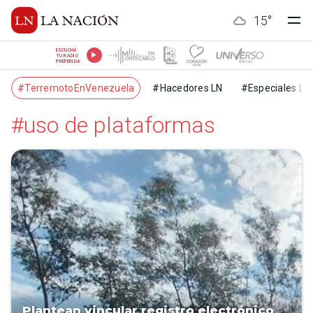
15
°
ESCUCHÁ
TU RADIO
PREFERIDA
#TerremotoEnVenezuela
#Hacedores LN
#Especiales LN
#uso de plataformas
Plantean vincular registro electrónico