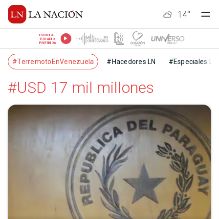
14
°
ESCUCHÁ
TU RADIO
PREFERIDA
#TerremotoEnVenezuela
#Hacedores LN
#Especiales LN
#USD 17 mil millones