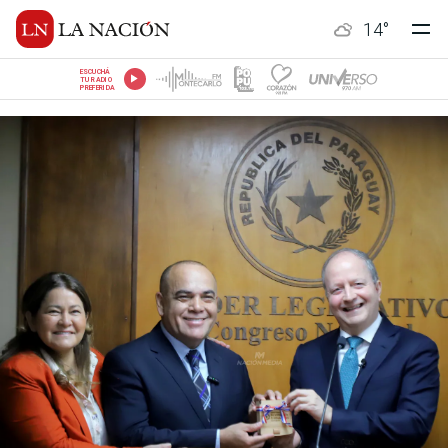
14
°
ESCUCHÁ
TU RADIO
PREFERIDA