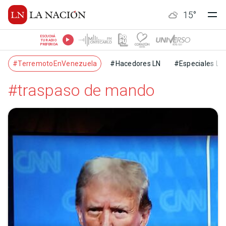
15
°
ESCUCHÁ
TU RADIO
PREFERIDA
#TerremotoEnVenezuela
#Hacedores LN
#Especiales LN
#traspaso de mando