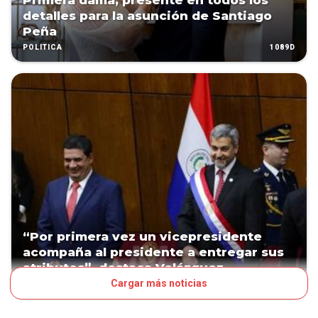
Primera dama, presente en todos los
detalles para la asunción de Santiago
Peña
1089D
POLÍTICA
“Por primera vez un vicepresidente
acompaña al presidente a entregar sus
atributos”, destaca Velázquez
Cargar más noticias
1089D
POLÍTICA