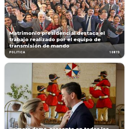
Matrimonio presidencial destaca el
trabajo realizado por el equipo de
transmisión de mando
1087D
POLÍTICA