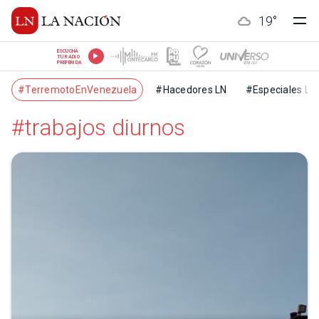
19
°
ESCUCHÁ
TU RADIO
PREFERIDA
#TerremotoEnVenezuela
#Hacedores LN
#Especiales LN
#trabajos diurnos