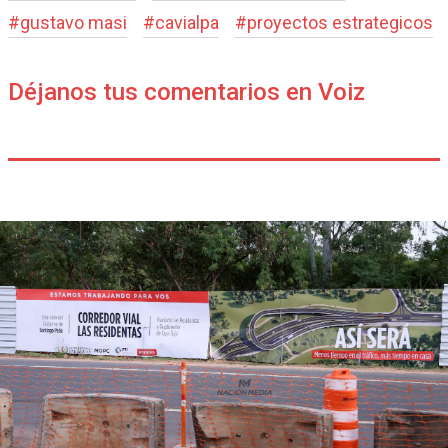
#
gustavo masi
#
cavialpa
#
proyectos estrategicos
Déjanos tus comentarios en Voiz