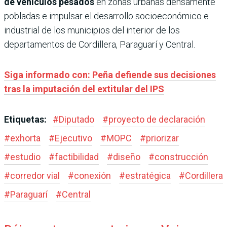
de vehículos pesados
en zonas urbanas densamente
pobladas e impulsar el desarrollo socioeconómico e
industrial de los municipios del interior de los
departamentos de Cordillera, Paraguarí y Central.
Siga informado con: Peña defiende sus decisiones
tras la imputación del extitular del IPS
Etiquetas:
#
Diputado
#
proyecto de declaración
#
exhorta
#
Ejecutivo
#
MOPC
#
priorizar
#
estudio
#
factibilidad
#
diseño
#
construcción
#
corredor vial
#
conexión
#
estratégica
#
Cordillera
#
Paraguarí
#
Central