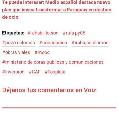
Te puede interesar: Medio español destaca nuevo
plan que busca transformar a Paraguay en destino
de ocio
Etiquetas:
#
rehabilitacion
#
ruta py05
#
pozo colorado
#
concepcion
#
trabajos diurnos
#
obras viales
#
mopc
#
ministerio de obras publicas y comunicaciones
#
inversion
#
CAF
#
Fonplata
Déjanos tus comentarios en Voiz