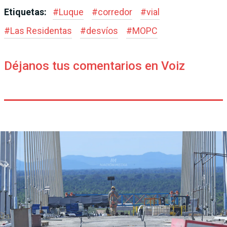
Etiquetas:
#
Luque
#
corredor
#
vial
#
Las Residentas
#
desvíos
#
MOPC
Déjanos tus comentarios en Voiz