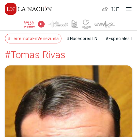
13
°
ESCUCHÁ
TU RADIO
PREFERIDA
#TerremotoEnVenezuela
#Hacedores LN
#Especiales LN
#Tomas Rivas