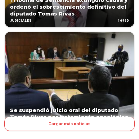
Tribunal de Sentencia extinguió causa y
ordenó el sobreseimiento definitivo del
diputado Tomás Rivas
1695D
JUDICIALES
Se suspendió juicio oral del diputado
Tomás Rivas por tratamiento oncológico
Cargar más noticias
1751D
JUDICIALES