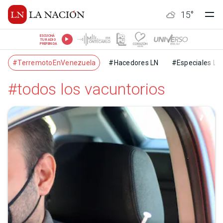
15
°
ESCUCHÁ
TU RADIO
PREFERIDA
#TerremotoEnVenezuela
#Hacedores LN
#Especiales LN
#todos los vacuntorios