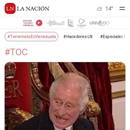
14
°
ESCUCHÁ
TU RADIO
PREFERIDA
#TerremotoEnVenezuela
#Hacedores LN
#Especiales LN
#TOC