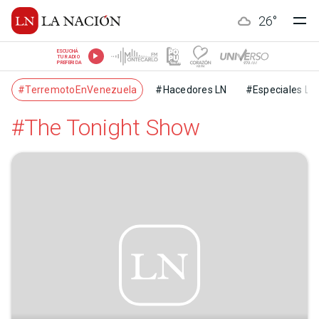
26
°
ESCUCHÁ
TU RADIO
PREFERIDA
#TerremotoEnVenezuela
#Hacedores LN
#Especiales LN
#The Tonight Show