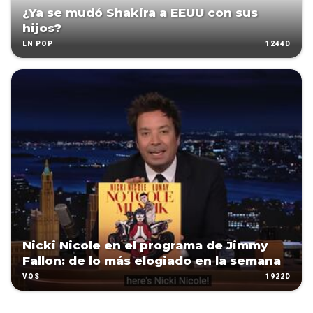
¿Ya se mudó Shakira a EEUU con sus
hijos?
1244D
LN POP
Nicki Nicole en el programa de Jimmy
Fallon: de lo más elogiado en la semana
1922D
VOS