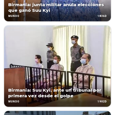
Birmania: junta militar anula elecciones
que ganó Suu Kyi
1836D
MUNDO
Birmania: Suu Kyi, ante un tribunal por
primera vez desde el golpe
1902D
MUNDO