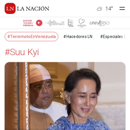
14
°
ESCUCHÁ
TU RADIO
PREFERIDA
#TerremotoEnVenezuela
#Hacedores LN
#Especiales LN
#Suu Kyi