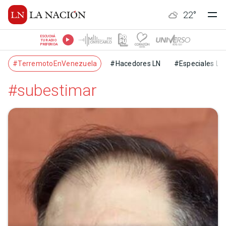
22
°
ESCUCHÁ
TU RADIO
PREFERIDA
#TerremotoEnVenezuela
#Hacedores LN
#Especiales LN
#subestimar