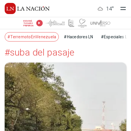
14
°
ESCUCHÁ
TU RADIO
PREFERIDA
#TerremotoEnVenezuela
#Hacedores LN
#Especiales LN
#suba del pasaje