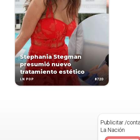
Stephania Stegman
presumió nuevo
tratamiento estético
872D
LN POP
Publicitar /cont
La Nación