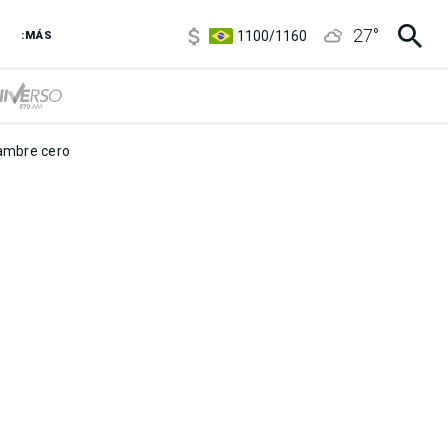
5900
/
5960
27
°
1100
/
1160
:MÁS
3,8
/
4
6850
/
7200
5900
/
5960
mbre cero