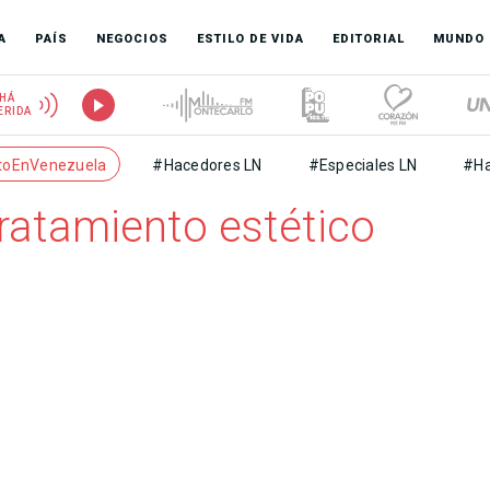
A
PAÍS
NEGOCIOS
ESTILO DE VIDA
EDITORIAL
MUNDO
HÁ
ERIDA
toEnVenezuela
#Hacedores LN
#Especiales LN
#Ha
ratamiento estético