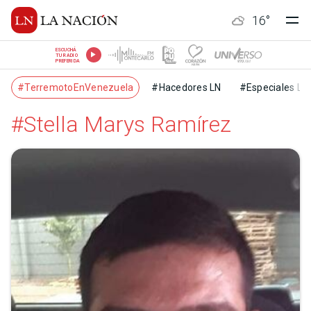
16
°
ESCUCHÁ
TU RADIO
PREFERIDA
#TerremotoEnVenezuela
#Hacedores LN
#Especiales LN
#Stella Marys Ramírez