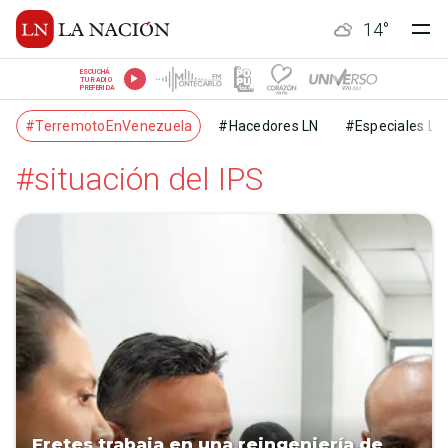
14
°
ESCUCHÁ
TU RADIO
PREFERIDA
#TerremotoEnVenezuela
#Hacedores LN
#Especiales LN
#situación del IPS
Fretes trabaja en una reingeniería de