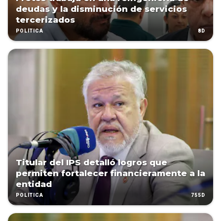
deudas y la disminución de servicios
tercerizados
8D
POLÍTICA
Titular del IPS detalló logros que
permiten fortalecer financieramente a la
entidad
755D
POLÍTICA