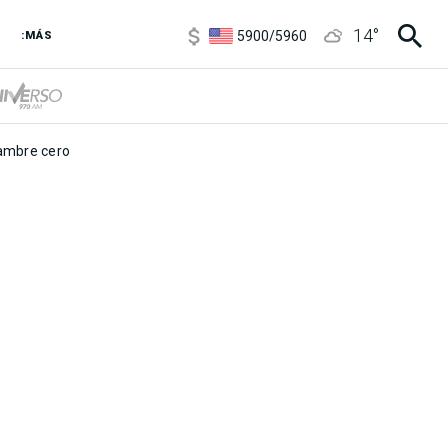
6850
/
7200
14
°
5900
/
5960
:MÁS
1100
/
1160
3,8
/
4
6850
/
7200
5900
/
5960
mbre cero