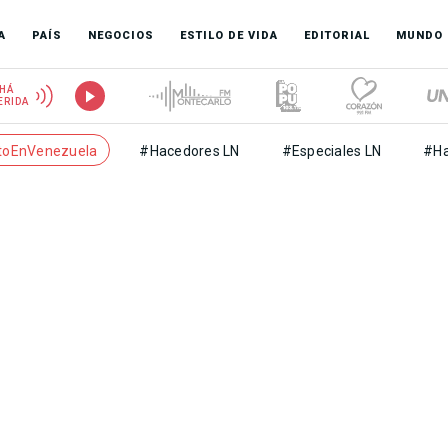
A
PAÍS
NEGOCIOS
ESTILO DE VIDA
EDITORIAL
MUNDO
HÁ
ERIDA
toEnVenezuela
#Hacedores LN
#Especiales LN
#Ha