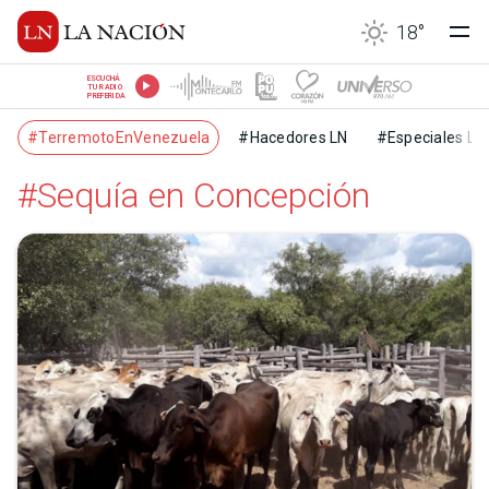
18
°
ESCUCHÁ
TU RADIO
PREFERIDA
#TerremotoEnVenezuela
#Hacedores LN
#Especiales LN
#Sequía en Concepción