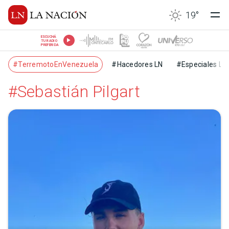
19
°
ESCUCHÁ
TU RADIO
PREFERIDA
#TerremotoEnVenezuela
#Hacedores LN
#Especiales LN
#Sebastián Pilgart