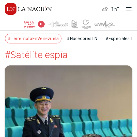
15
°
ESCUCHÁ
TU RADIO
PREFERIDA
#TerremotoEnVenezuela
#Hacedores LN
#Especiales LN
#Satélite espía