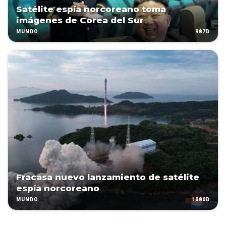
Satélite espía norcoreano toma
imágenes de Corea del Sur
987D
MUNDO
Fracasa nuevo lanzamiento de satélite
espía norcoreano
1080D
MUNDO