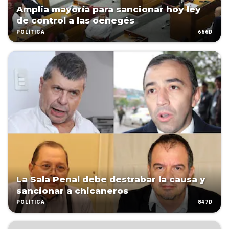
Amplia mayoría para sancionar hoy ley
de control a las oenegés
666D
POLÍTICA
La Sala Penal debe destrabar la causa y
sancionar a chicaneros
847D
POLÍTICA