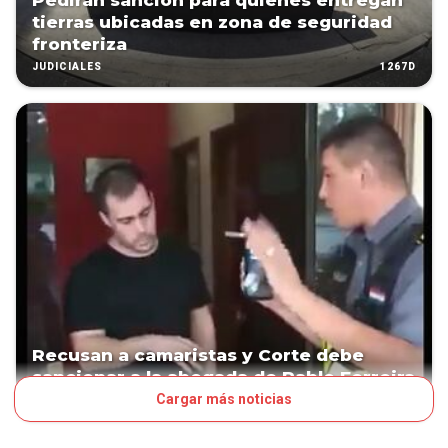
Pedirán sanción para quienes entregan
tierras ubicadas en zona de seguridad
fronteriza
1267D
JUDICIALES
Recusan a camaristas y Corte debe
sancionar a la abogada de Pablo Ferreira
Cargar más noticias
1294D
JUDICIALES