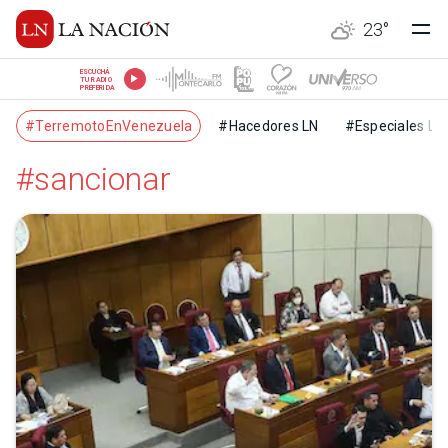
23
°
ESCUCHÁ
TU RADIO
PREFERIDA
#TerremotoEnVenezuela
#Hacedores LN
#Especiales LN
#sancionar