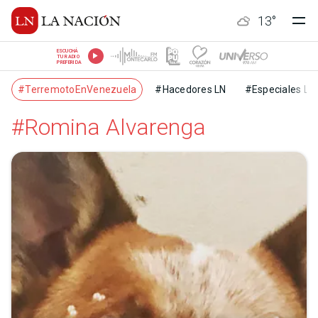
13
°
ESCUCHÁ
TU RADIO
PREFERIDA
#TerremotoEnVenezuela
#Hacedores LN
#Especiales LN
#Romina Alvarenga