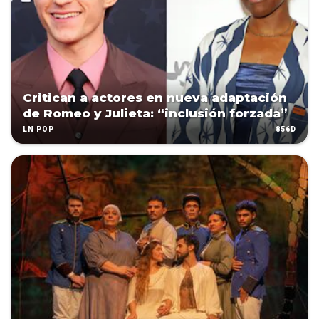
Critican a actores en nueva adaptación
de Romeo y Julieta: “inclusión forzada”
856D
LN POP