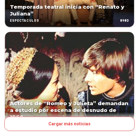
Temporada teatral inicia con “Renato y
Juliana”
898D
ESPECTÁCULOS
Actores de “Romeo y Julieta” demandan
a estudio por escena de desnudo de
1968
Cargar más noticias
1312D
LN POP