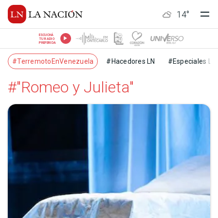
14
°
ESCUCHÁ
TU RADIO
PREFERIDA
#TerremotoEnVenezuela
#Hacedores LN
#Especiales LN
#"Romeo y Julieta"