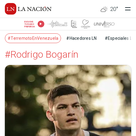
20
°
ESCUCHÁ
TU RADIO
PREFERIDA
#TerremotoEnVenezuela
#Hacedores LN
#Especiales LN
#Rodrigo Bogarín