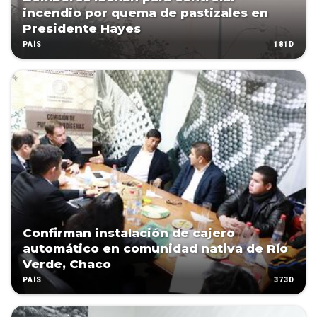
incendio por quema de pastizales en
Presidente Hayes
181D
PAÍS
Confirman instalación de cajero
automático en comunidad nativa de Río
Verde, Chaco
373D
PAÍS