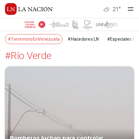
21
°
ESCUCHÁ
TU RADIO
PREFERIDA
#TerremotoEnVenezuela
#Hacedores LN
#Especiales LN
#Río Verde
Bomberos luchan para controlar