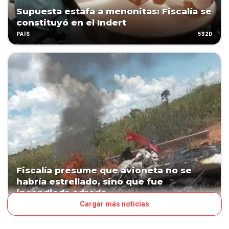
Supuesta estafa a menonitas: Fiscalía se
constituyó en el Indert
532D
PAÍS
Fiscalía presume que avioneta no se
habría estrellado, sino que fue
incendiada adrede
Cargar más noticias
926D
PAÍS