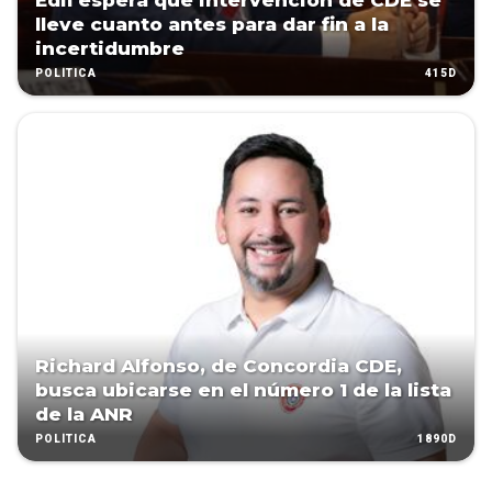
Edil espera que intervención de CDE se
lleve cuanto antes para dar fin a la
incertidumbre
415D
POLÍTICA
Richard Alfonso, de Concordia CDE,
busca ubicarse en el número 1 de la lista
de la ANR
1890D
POLÍTICA