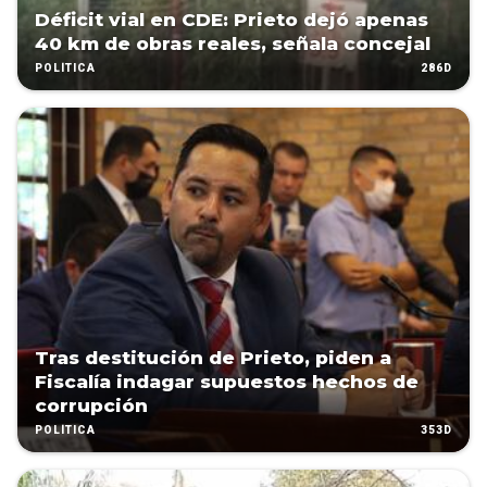
Déficit vial en CDE: Prieto dejó apenas
40 km de obras reales, señala concejal
286D
POLÍTICA
Tras destitución de Prieto, piden a
Fiscalía indagar supuestos hechos de
corrupción
353D
POLÍTICA