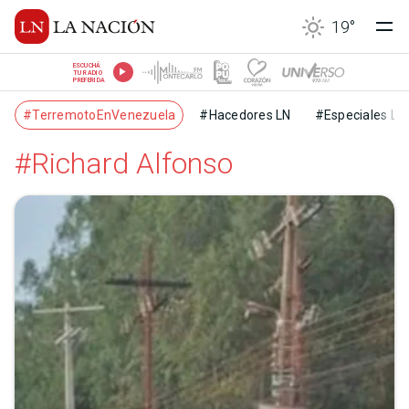
19
°
ESCUCHÁ
TU RADIO
PREFERIDA
#TerremotoEnVenezuela
#Hacedores LN
#Especiales LN
#Richard Alfonso