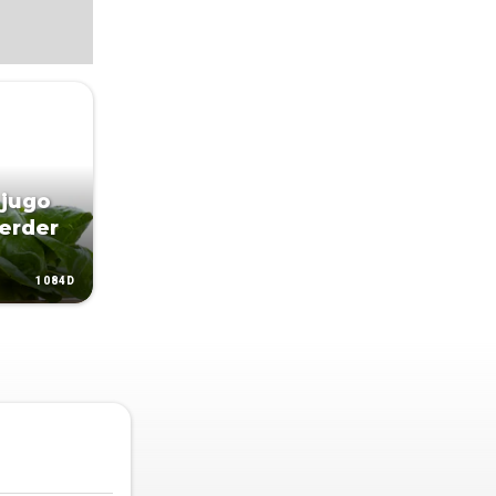
 jugo
perder
1084D