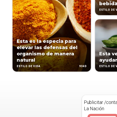
bebida
ESTILO DE 
Esta es la especia para
elevar las defensas del
organismo de manera
Esta v
natural
ayudar
934D
ESTILO DE VIDA
ESTILO DE 
Publicitar /cont
La Nación