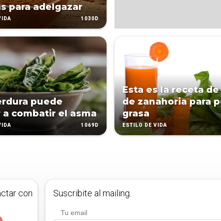
s para adelgazar
1030D
VIDA
Esta es la receta de
erdura puede
de zanahoria para 
 a combatir el asma
grasa
1069D
VIDA
ESTILO DE VIDA
actar con
Suscribite al mailing.