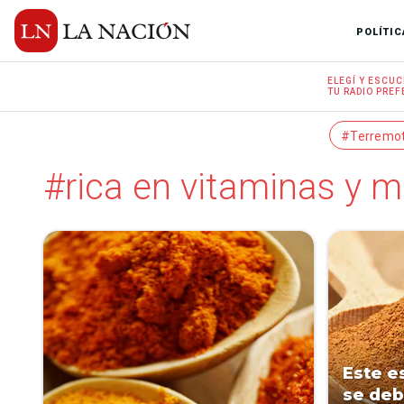
POLÍTIC
ELEGÍ Y
ESCUC
TU RADIO
PREF
#Terremo
#rica en vitaminas y m
Este e
se deb