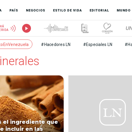
A
PAÍS
NEGOCIOS
ESTILO DE VIDA
EDITORIAL
MUNDO
HÁ
ERIDA
toEnVenezuela
#Hacedores LN
#Especiales LN
#Ha
inerales
s el ingrediente que
e incluir en las