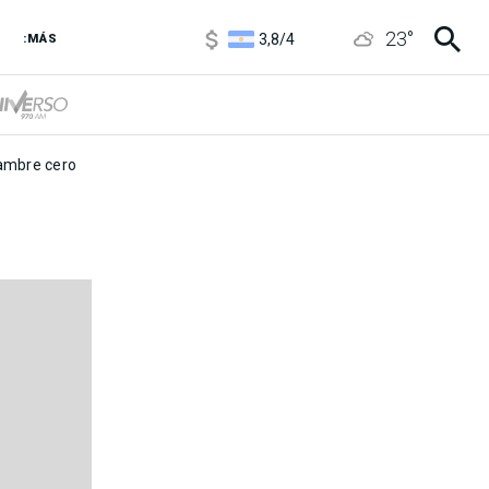
1100
/
1160
23
°
3,8
/
4
:MÁS
6850
/
7200
5900
/
5960
mbre cero