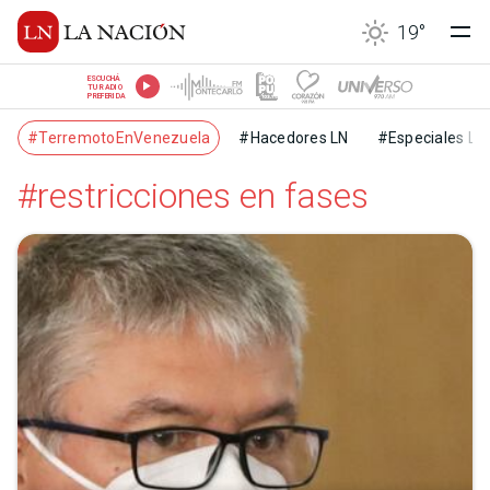
19
°
ESCUCHÁ
TU RADIO
PREFERIDA
#TerremotoEnVenezuela
#Hacedores LN
#Especiales LN
#restricciones en fases