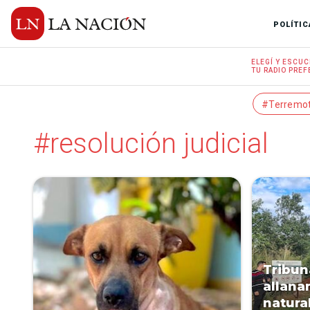
POLÍTIC
ELEGÍ Y
ESCUC
TU RADIO
PREF
#Terremo
#resolución judicial
Tribun
allana
natura