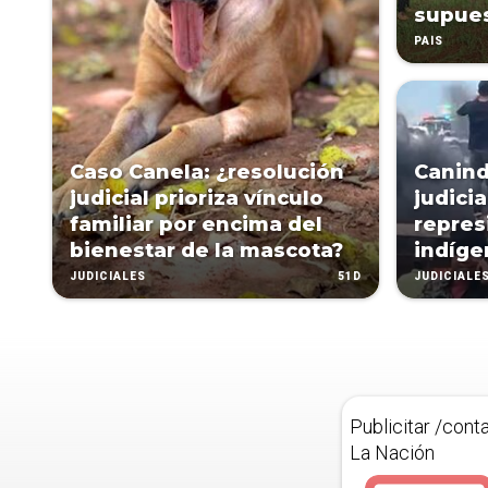
supues
PAÍS
Caso Canela: ¿resolución
Canind
judicial prioriza vínculo
judici
familiar por encima del
repres
bienestar de la mascota?
indíge
51D
JUDICIALES
JUDICIALE
Publicitar /cont
La Nación