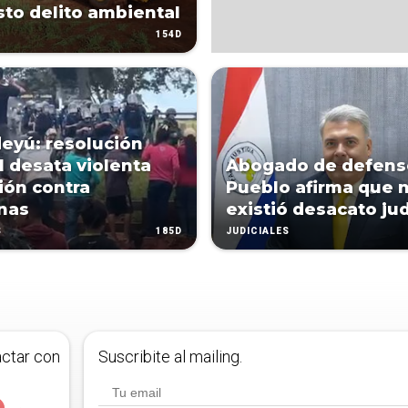
to delito ambiental
154D
eyú: resolución
al desata violenta
Abogado de defens
ión contra
Pueblo afirma que 
nas
existió desacato jud
185D
S
JUDICIALES
actar con
Suscribite al mailing.