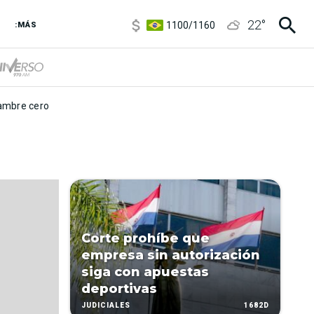
5900
/
5960
22
°
1100
/
1160
:MÁS
3,8
/
4
6850
/
7200
5900
/
5960
mbre cero
Corte prohíbe que
empresa sin autorización
siga con apuestas
deportivas
1682D
JUDICIALES