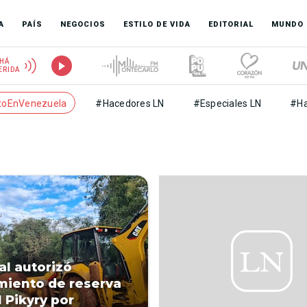
A
PAÍS
NEGOCIOS
ESTILO DE VIDA
EDITORIAL
MUNDO
HÁ
ERIDA
toEnVenezuela
#Hacedores LN
#Especiales LN
#Ha
al autorizó
miento de reserva
l Pikyry por