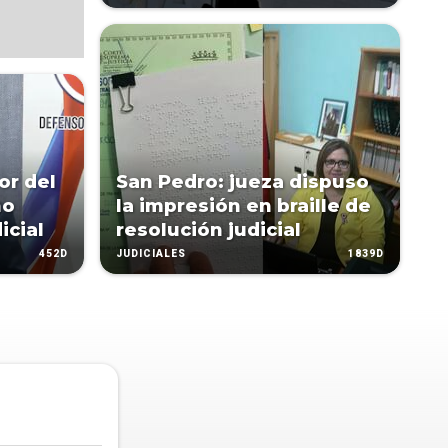
or del
San Pedro: jueza dispuso
no
la impresión en braille de
icial
resolución judicial
452D
1839D
JUDICIALES