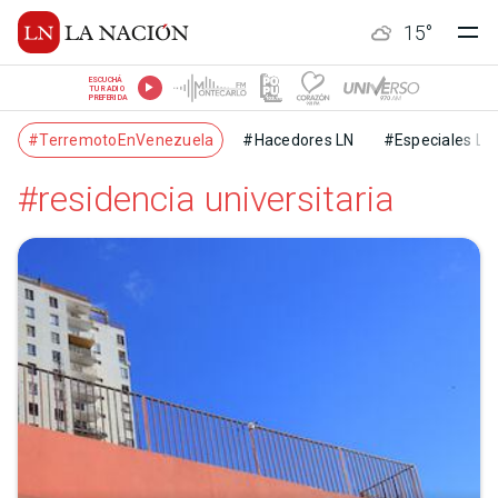
15
°
ESCUCHÁ
TU RADIO
PREFERIDA
#TerremotoEnVenezuela
#Hacedores LN
#Especiales LN
#residencia universitaria