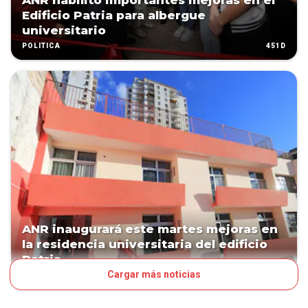
ANR habilitó importantes mejoras en el
Edificio Patria para albergue
universitario
451D
POLÍTICA
ANR inaugurará este martes mejoras en
la residencia universitaria del edificio
Patria
Cargar más noticias
452D
POLÍTICA