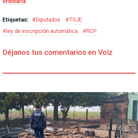
ordinaria
Etiquetas:
#
Diputados
#
TSJE
#
ley de inscripción automática
#
RCP
Déjanos tus comentarios en Voiz