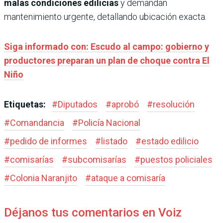
malas condiciones edilicias
y demandan
mantenimiento urgente, detallando ubicación exacta.
Siga informado con: Escudo al campo: gobierno y
productores preparan un plan de choque contra El
Niño
Etiquetas:
#
Diputados
#
aprobó
#
resolución
#
Comandancia
#
Policía Nacional
#
pedido de informes
#
listado
#
estado edilicio
#
comisarías
#
subcomisarías
#
puestos policiales
#
Colonia Naranjito
#
ataque a comisaría
Déjanos tus comentarios en Voiz