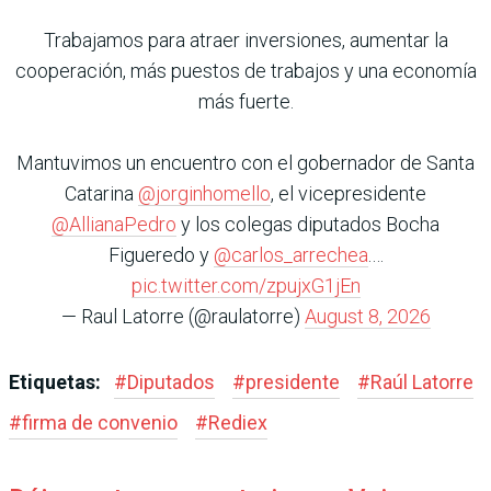
Trabajamos para atraer inversiones, aumentar la
cooperación, más puestos de trabajos y una economía
más fuerte.
Mantuvimos un encuentro con el gobernador de Santa
Catarina
@jorginhomello
, el vicepresidente
@AllianaPedro
y los colegas diputados Bocha
Figueredo y
@carlos_arrechea
.…
pic.twitter.com/zpujxG1jEn
— Raul Latorre (@raulatorre)
August 8, 2026
Etiquetas:
#
Diputados
#
presidente
#
Raúl Latorre
#
firma de convenio
#
Rediex