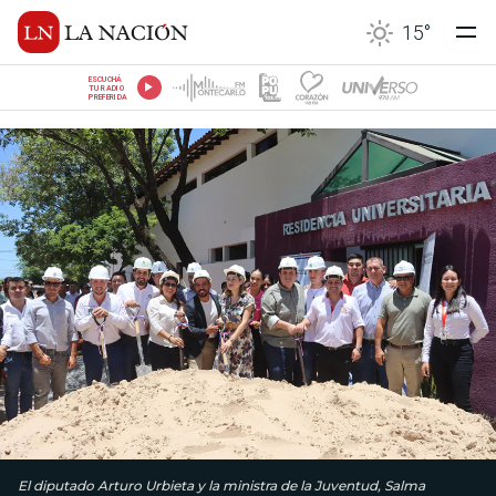
15
°
ESCUCHÁ
TU RADIO
PREFERIDA
El diputado Arturo Urbieta y la ministra de la Juventud, Salma