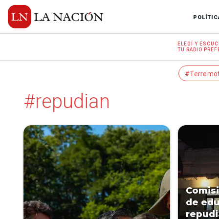
POLÍTIC
ELEGÍ Y
ESCUC
TU RADIO
PREF
#Terremo
#repudian
Comisi
de edu
repudi