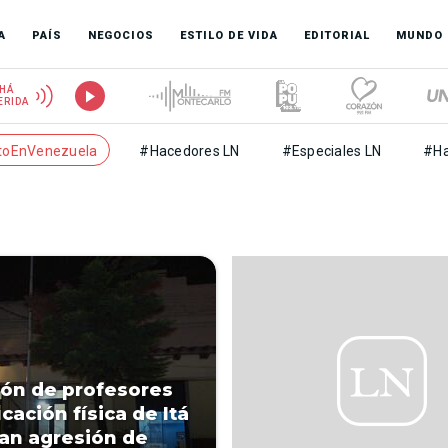
A
PAÍS
NEGOCIOS
ESTILO DE VIDA
EDITORIAL
MUNDO
HÁ
ERIDA
toEnVenezuela
#Hacedores LN
#Especiales LN
#Ha
ón de profesores
cación física de Itá
an agresión de