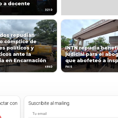
o a docente
321D
dos repudian
io cómplice de
es políticos y
INTN repudia benefi
icos ante la
judicial para el abo
ia en Encarnación
que abofeteó a ins
486D
PAÍS
actar con
Suscribite al mailing.