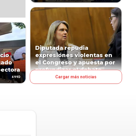
Diputada repudia
cio
expresiones violentas en
gado
el Congreso y apuesta por
pectora
profundizar el debate
Cargar más noticias
499D
1029D
POLÍTICA