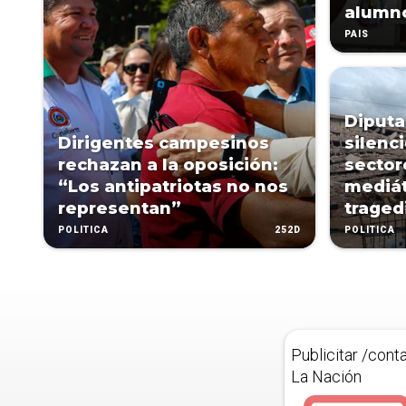
alumn
PAÍS
Diputa
Dirigentes campesinos
silenc
rechazan a la oposición:
sector
“Los antipatriotas no nos
mediát
representan”
traged
252D
POLÍTICA
POLÍTICA
Publicitar /cont
La Nación