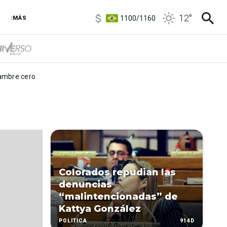
5900
/
5960
12
°
1100
/
1160
:MÁS
3,8
/
4
6850
/
7200
5900
/
5960
mbre cero
Colorados repudian las
denuncias
“malintencionadas” de
Kattya González
914D
POLÍTICA