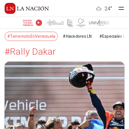
24
°
ESCUCHÁ
TU RADIO
PREFERIDA
#TerremotoEnVenezuela
#Hacedores LN
#Especiales LN
#Rally Dakar