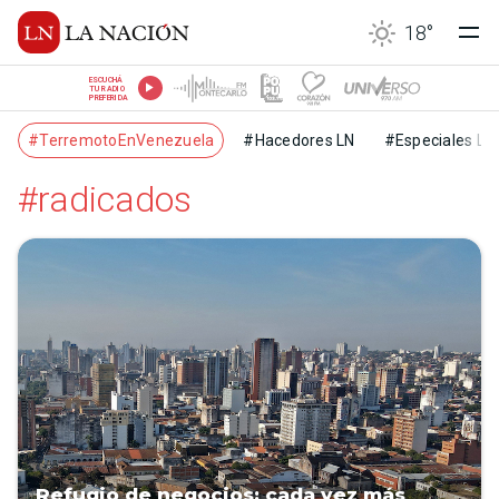
18
°
ESCUCHÁ
TU RADIO
PREFERIDA
#TerremotoEnVenezuela
#Hacedores LN
#Especiales LN
#radicados
Refugio de negocios: cada vez más