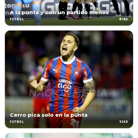
A la punta y con un partido menos
878D
FÚTBOL
Cerro pica solo en la punta
924D
FÚTBOL