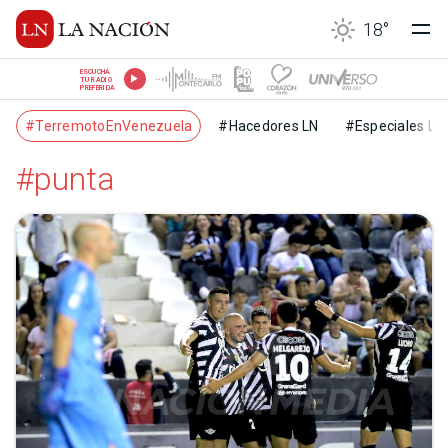
18
°
ESCUCHÁ
TU RADIO
PREFERIDA
#TerremotoEnVenezuela
#Hacedores LN
#Especiales LN
#punta