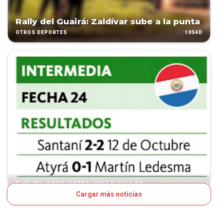
Rally del Guairá: Zaldívar sube a la punta
1054D
OTROS DEPORTES
Sol da otro salto en la punta
Cargar más noticias
1074D
FÚTBOL