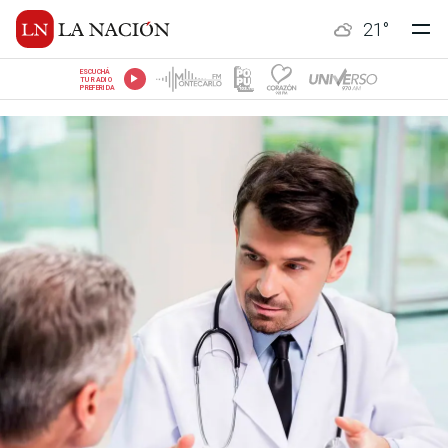
21
°
ESCUCHÁ
TU RADIO
PREFERIDA