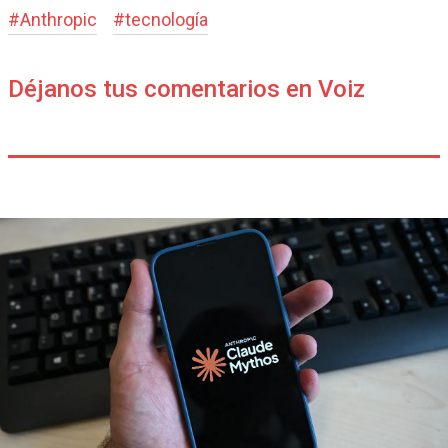
#
Anthropic
#
tecnología
Déjanos tus comentarios en Voiz