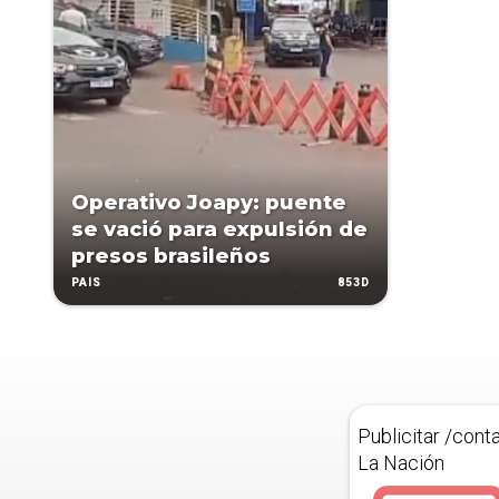
Operativo Joapy: puente
se vació para expulsión de
presos brasileños
853D
PAÍS
Publicitar /cont
La Nación