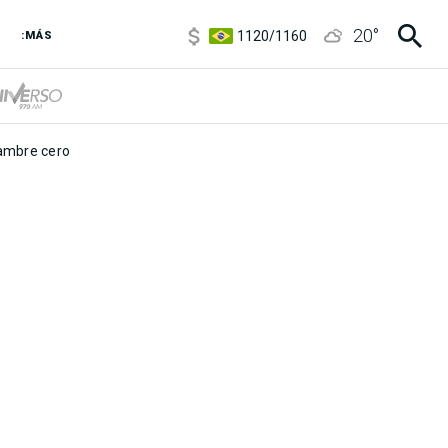
5920
/
5970
20
°
1120
/
1160
:MÁS
3,6
/
3,9
6850
/
7200
5920
/
5970
mbre cero