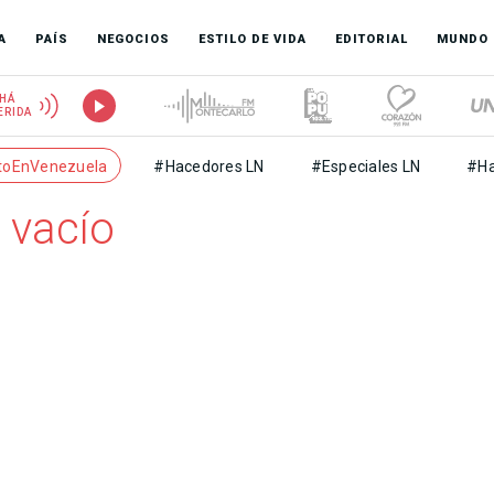
A
PAÍS
NEGOCIOS
ESTILO DE VIDA
EDITORIAL
MUNDO
HÁ
ERIDA
toEnVenezuela
#Hacedores LN
#Especiales LN
#Ha
 vacío